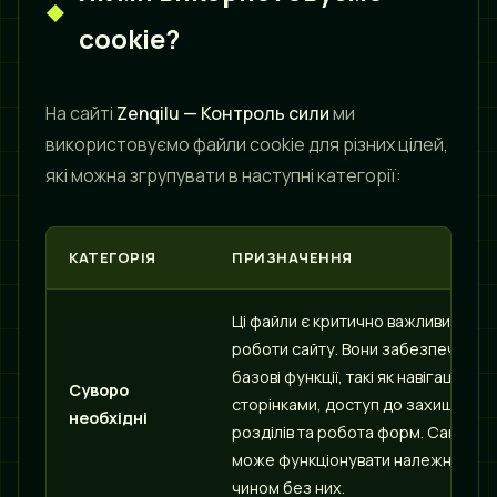
cookie?
На сайті
Zenqilu — Контроль сили
ми
використовуємо файли cookie для різних цілей,
які можна згрупувати в наступні категорії:
КАТЕГОРІЯ
ПРИЗНАЧЕННЯ
Ці файли є критично важливими дл
роботи сайту. Вони забезпечують
базові функції, такі як навігація
Суворо
сторінками, доступ до захищених
необхідні
розділів та робота форм. Сайт не
може функціонувати належним
чином без них.