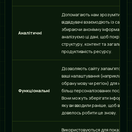
Допомагають нам зрозуміти, як
відвідувачі взаємодіють із сайтом,
збираючи анонімну інформацію. М
Аналітичні
аналізуємо ці дані, щоб покращити
структуру, контент та загальну
продуктивність ресурсу.
Дозволяють сайту запам'ятовуват
ваші налаштування (наприклад,
обрану мову чи регіон) для надан
Функціональні
більш персоналізованих послуг.
Вони можуть зберігати інформаці
яку ви вводили раніше, щоб вам не
довелось робити це знову.
Використовуються для показу